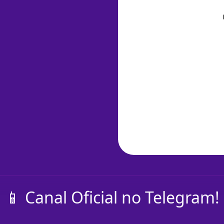
📱 Canal Oficial no Telegram!