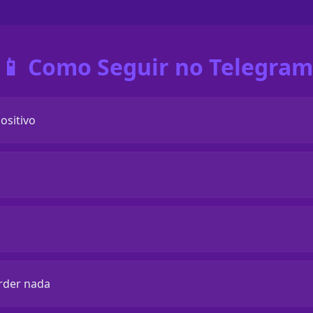
📱 Como Seguir no Telegram
ositivo
erder nada