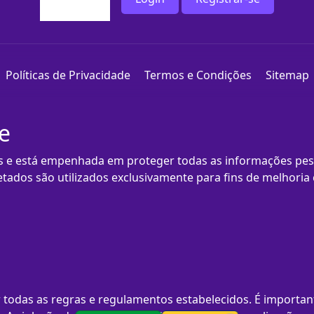
Políticas de Privacidade
Termos e Condições
Sitemap
de
ios e está empenhada em proteger todas as informações pe
tados são utilizados exclusivamente para fins de melhoria
todas as regras e regulamentos estabelecidos. É important