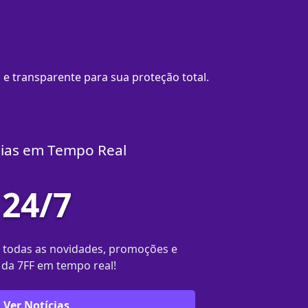
 e transparente para sua proteção total.
cias em Tempo Real
24/7
e todas as novidades, promoções e
 da 7FF em tempo real!
Ver Notícias