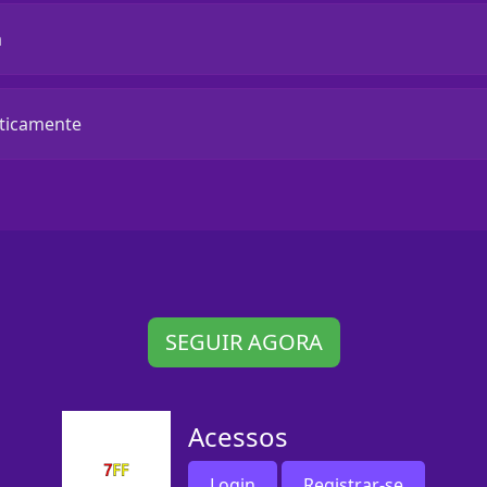
a
aticamente
SEGUIR AGORA
Acessos
Login
Registrar-se