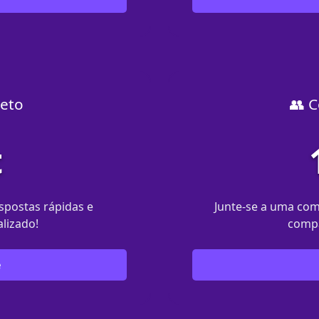
reto
👥 
t
espostas rápidas e
Junte-se a uma com
lizado!
compa
e