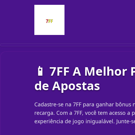
📱 7FF A Melhor 
de Apostas
Cadastre-se na 7FF para ganhar bônus 
recarga. Com a 7FF, você tem acesso a 
experiência de jogo inigualável. Junte-