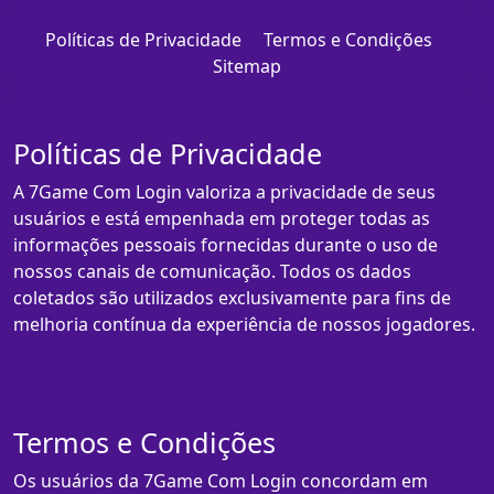
Políticas de Privacidade
Termos e Condições
Sitemap
Políticas de Privacidade
A 7Game Com Login valoriza a privacidade de seus
usuários e está empenhada em proteger todas as
informações pessoais fornecidas durante o uso de
nossos canais de comunicação. Todos os dados
coletados são utilizados exclusivamente para fins de
melhoria contínua da experiência de nossos jogadores.
Termos e Condições
Os usuários da 7Game Com Login concordam em