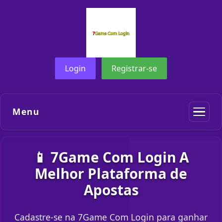
Login
Registrar-se
Menu
📱 7Game Com Login A
Melhor Plataforma de
Apostas
Cadastre-se na 7Game Com Login para ganhar