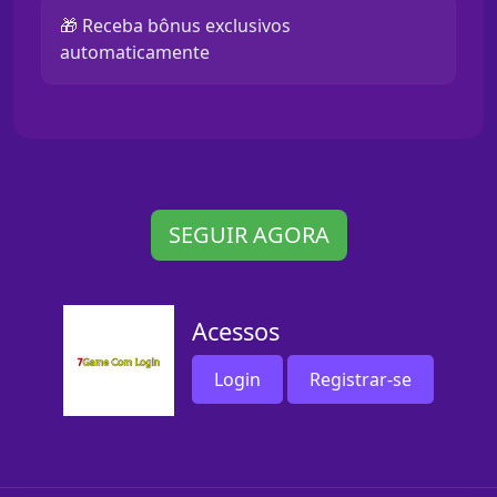
🎁 Receba bônus exclusivos
automaticamente
SEGUIR AGORA
Acessos
Login
Registrar-se