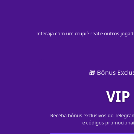
Interaja com um crupiê real e outros jogad
🎁 Bônus Exclu
VIP
Receba bônus exclusivos do Telegra
e códigos promocionai