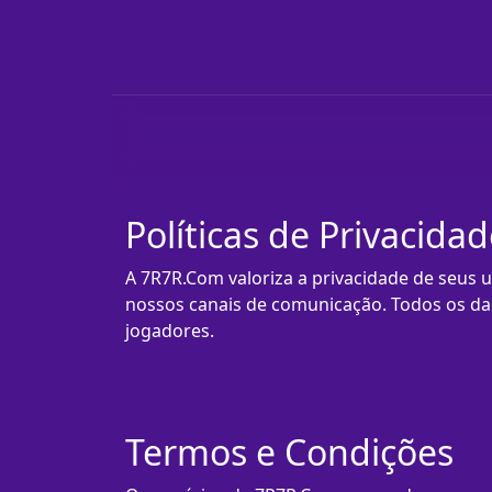
Políticas de Privacida
A 7R7R.Com valoriza a privacidade de seus
nossos canais de comunicação. Todos os dad
jogadores.
Termos e Condições