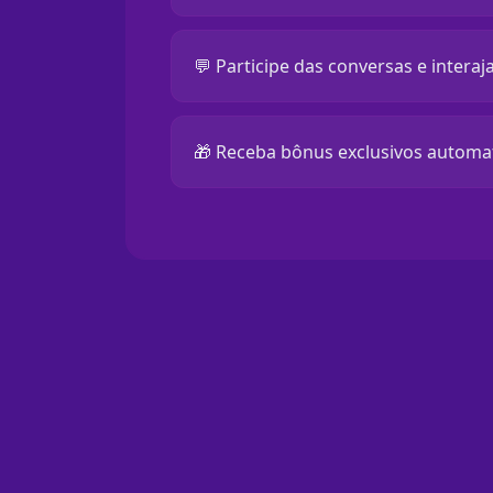
💬 Participe das conversas e interaj
🎁 Receba bônus exclusivos autom