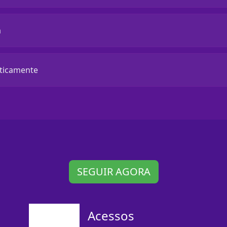
a
aticamente
SEGUIR AGORA
Acessos