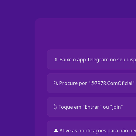
📱 Baixe o app Telegram no seu disp
🔍 Procure por "@7R7R.ComOficial"
👆 Toque em "Entrar" ou "Join"
🔔 Ative as notificações para não p