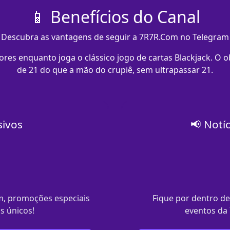
📱 Benefícios do Canal
Descubra as vantagens de seguir a 7R7R.Com no Telegram
ores enquanto joga o clássico jogo de cartas Blackjack. O 
de 21 do que a mão do crupiê, sem ultrapassar 21.
sivos
📢 Notí
m, promoções especiais
Fique por dentro d
s únicos!
eventos da