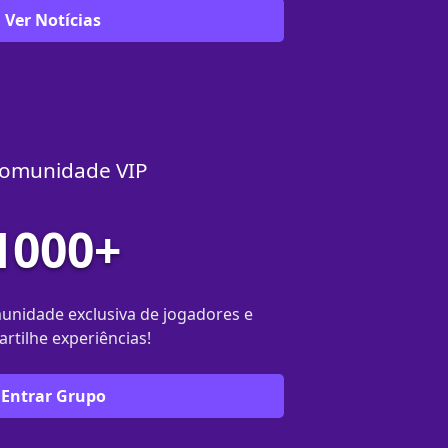
Ver Notícias
Comunidade VIP
1000+
unidade exclusiva de jogadores e
rtilhe experiências!
Entrar Grupo