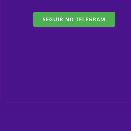
SEGUIR NO TELEGRAM