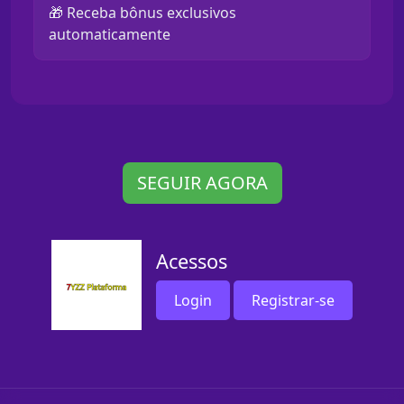
🎁 Receba bônus exclusivos
automaticamente
SEGUIR AGORA
Acessos
Login
Registrar-se