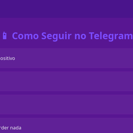
📱 Como Seguir no Telegram
ositivo
erder nada