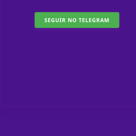
SEGUIR NO TELEGRAM