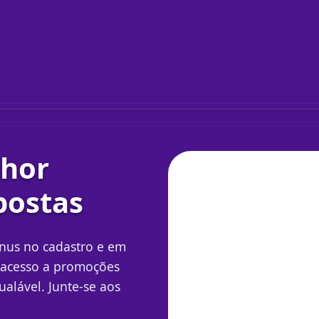
lhor
postas
nus no cadastro e em
 acesso a promoções
ualável. Junte-se aos