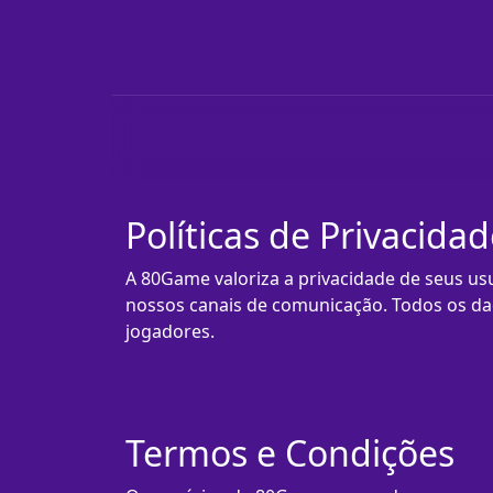
Políticas de Privacida
A 80Game valoriza a privacidade de seus u
nossos canais de comunicação. Todos os dad
jogadores.
Termos e Condições