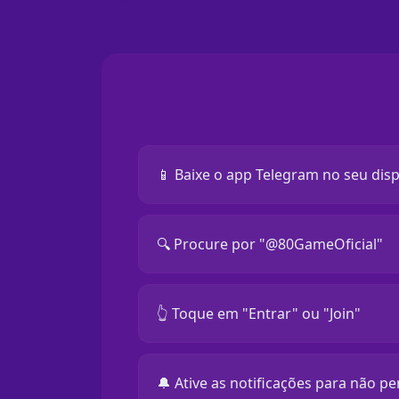
📱 Baixe o app Telegram no seu disp
🔍 Procure por "@80GameOficial"
👆 Toque em "Entrar" ou "Join"
🔔 Ative as notificações para não p