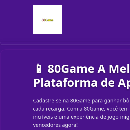
📱 80Game A Me
Plataforma de A
Cadastre-se na 80Game para ganhar bô
cada recarga. Com a 80Game, você tem
incríveis e uma experiência de jogo inig
vencedores agora!