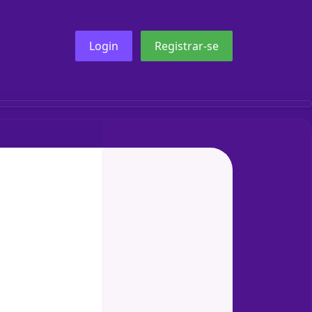
Login
Registrar-se