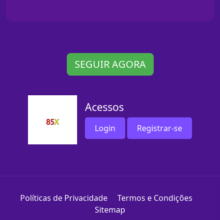
SEGUIR AGORA
Acessos
Login
Registrar-se
Políticas de Privacidade
Termos e Condições
Sitemap