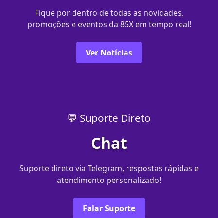
Fique por dentro de todas as novidades,
promoções e eventos da 85X em tempo real!
Ver Notícias
💬 Suporte Direto
Chat
Suporte direto via Telegram, respostas rápidas e
atendimento personalizado!
Falar Suporte