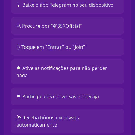
📱 Baixe o app Telegram no seu dispositivo
🔍 Procure por "@85XOficial"
👆 Toque em "Entrar" ou "Join"
🔔 Ative as notificações para não perder
nada
💬 Participe das conversas e interaja
🎁 Receba bônus exclusivos
automaticamente