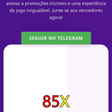
acesso a promoções incríveis e uma experiência
de jogo inigualável. Junte-se aos vencedores
agora!
SEGUIR NO TELEGRAM