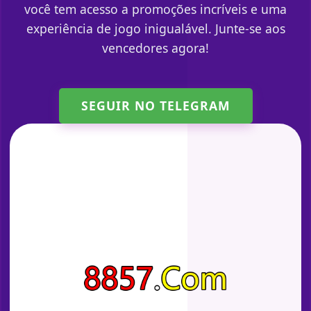
você tem acesso a promoções incríveis e uma
experiência de jogo inigualável. Junte-se aos
vencedores agora!
SEGUIR NO TELEGRAM