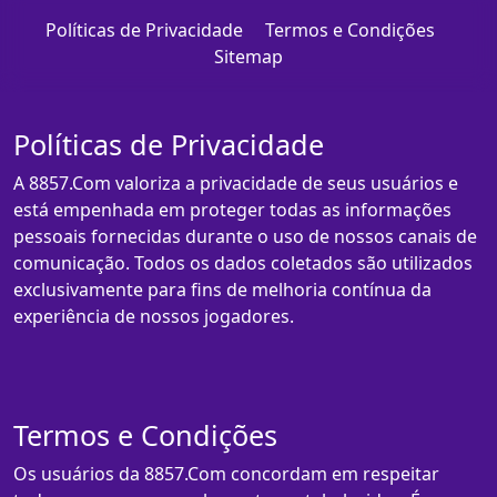
Políticas de Privacidade
Termos e Condições
Sitemap
Políticas de Privacidade
A 8857.Com valoriza a privacidade de seus usuários e
está empenhada em proteger todas as informações
pessoais fornecidas durante o uso de nossos canais de
comunicação. Todos os dados coletados são utilizados
exclusivamente para fins de melhoria contínua da
experiência de nossos jogadores.
Termos e Condições
Os usuários da 8857.Com concordam em respeitar