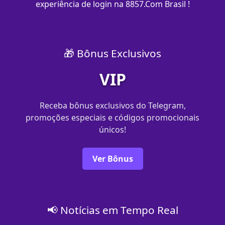
experiência de login na 8857.Com Brasil !
🎁 Bônus Exclusivos
VIP
Receba bônus exclusivos do Telegram,
promoções especiais e códigos promocionais
únicos!
Ver Bônus
📢 Notícias em Tempo Real