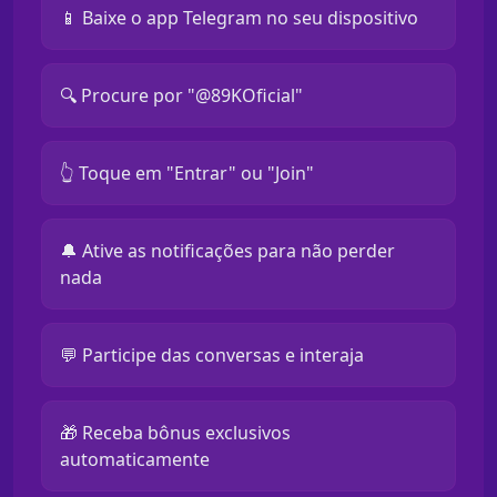
📱 Baixe o app Telegram no seu dispositivo
🔍 Procure por "@89KOficial"
👆 Toque em "Entrar" ou "Join"
🔔 Ative as notificações para não perder
nada
💬 Participe das conversas e interaja
🎁 Receba bônus exclusivos
automaticamente