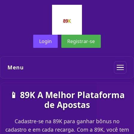
Login
Registrar-se
Menu
📱 89K A Melhor Plataforma
de Apostas
Cadastre-se na 89K para ganhar bônus no
cadastro e em cada recarga. Com a 89K, você tem