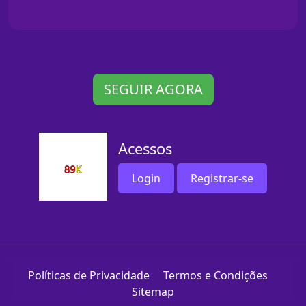
SEGUIR AGORA
Acessos
Login
Registrar-se
Políticas de Privacidade
Termos e Condições
Sitemap