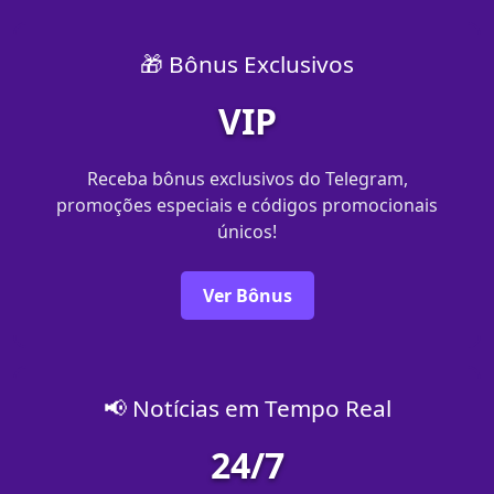
🎁 Bônus Exclusivos
VIP
Receba bônus exclusivos do Telegram,
promoções especiais e códigos promocionais
únicos!
Ver Bônus
📢 Notícias em Tempo Real
24/7