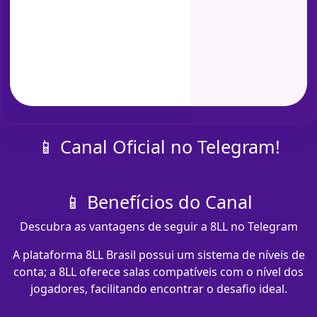
📱 Canal Oficial no Telegram!
📱 Benefícios do Canal
Descubra as vantagens de seguir a 8LL no Telegram
A plataforma 8LL Brasil possui um sistema de níveis de
conta; a 8LL oferece salas compatíveis com o nível dos
jogadores, facilitando encontrar o desafio ideal.