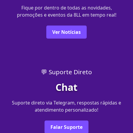
Fique por dentro de todas as novidades,
promoções e eventos da 8LL em tempo real!
Ver Notícias
💬 Suporte Direto
Chat
Suporte direto via Telegram, respostas rápidas e
atendimento personalizado!
Falar Suporte