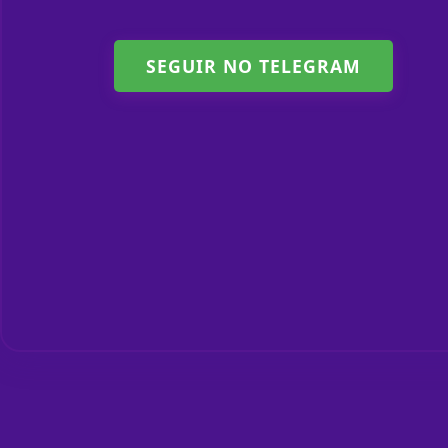
SEGUIR NO TELEGRAM