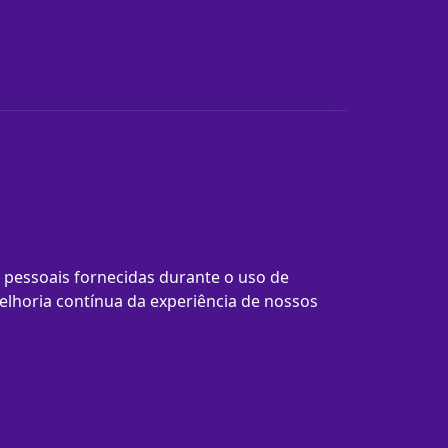
 pessoais fornecidas durante o uso de
elhoria contínua da experiência de nossos