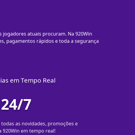
os jogadores atuais procuram. Na 920Win
es, pagamentos rápidos e toda a segurança
cias em Tempo Real
24/7
e todas as novidades, promoções e
a 920Win em tempo real!