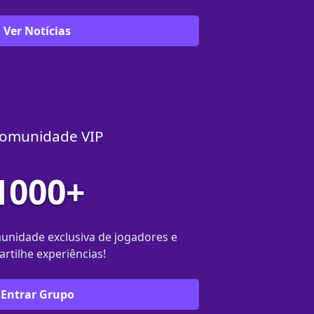
Ver Notícias
Comunidade VIP
1000+
unidade exclusiva de jogadores e
rtilhe experiências!
Entrar Grupo