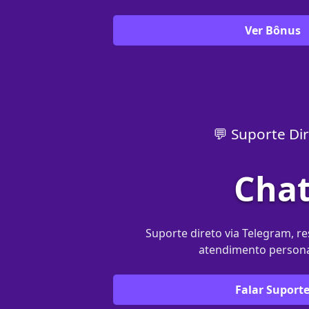
Ver Bônus
💬 Suporte Di
Cha
Suporte direto via Telegram, r
atendimento persona
Falar Suport