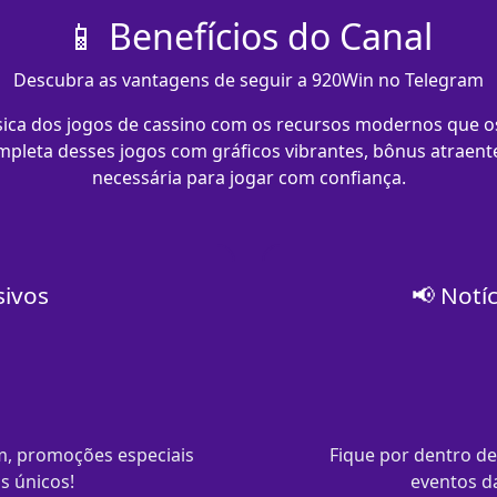
📱 Benefícios do Canal
Descubra as vantagens de seguir a 920Win no Telegram
ssica dos jogos de cassino com os recursos modernos que 
mpleta desses jogos com gráficos vibrantes, bônus atraent
necessária para jogar com confiança.
sivos
📢 Notí
m, promoções especiais
Fique por dentro d
s únicos!
eventos d