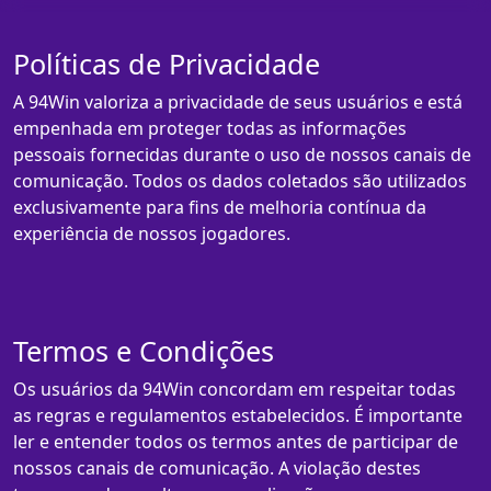
Políticas de Privacidade
A 94Win valoriza a privacidade de seus usuários e está
empenhada em proteger todas as informações
pessoais fornecidas durante o uso de nossos canais de
comunicação. Todos os dados coletados são utilizados
exclusivamente para fins de melhoria contínua da
experiência de nossos jogadores.
Termos e Condições
Os usuários da 94Win concordam em respeitar todas
as regras e regulamentos estabelecidos. É importante
ler e entender todos os termos antes de participar de
nossos canais de comunicação. A violação destes