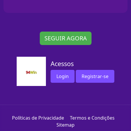
SEGUIR AGORA
Acessos
Login
Registrar-se
Políticas de Privacidade
Termos e Condições
Sitemap