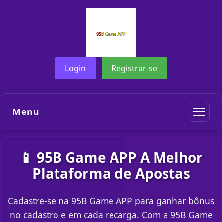
Login
Registrar-se
Menu
📱 95B Game APP A Melhor
Plataforma de Apostas
Cadastre-se na 95B Game APP para ganhar bônus
no cadastro e em cada recarga. Com a 95B Game