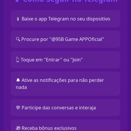
📱 Baixe o app Telegram no seu dispositivo
🔍 Procure por "@95B Game APPOficial"
👆 Toque em "Entrar" ou "Join"
🔔 Ative as notificações para não perder
nada
💬 Participe das conversas e interaja
🎁 Receba bônus exclusivos